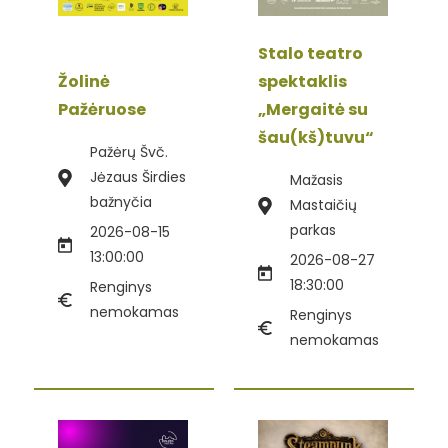
Stalo teatro
Žolinė
spektaklis
Pažėruose
„Mergaitė su
šau(kš)tuvu“
Pažėrų Švč.
Jėzaus Širdies
Mažasis
bažnyčia
Mastaičių
parkas
2026-08-15
13:00:00
2026-08-27
18:30:00
Renginys
nemokamas
Renginys
nemokamas