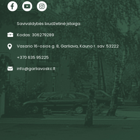
Savivaldybės biudžetinė įstaiga.
Kodas: 306279289
Vasario 16-osios g. 8, Garliava, Kauno r. sav. 53222
+370 635 95225
info@garliavoskc.lt