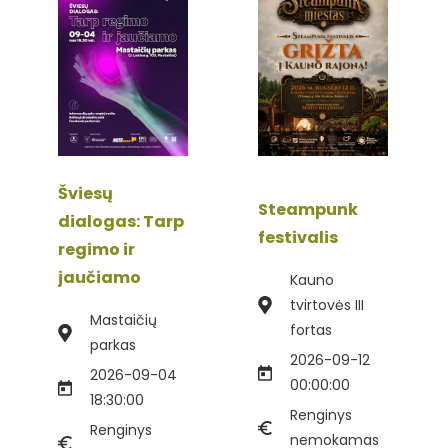
Šviesų
Steampunk
dialogas: Tarp
festivalis
regimo ir
jaučiamo
Kauno
tvirtovės III
Mastaičių
fortas
parkas
2026-09-12
2026-09-04
00:00:00
18:30:00
Renginys
Renginys
nemokamas