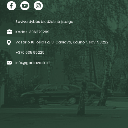
Savivaldybės biudžetinė įstaiga.
Kodas: 306279289
Vasario 16-osios g. 8, Garliava, Kauno r. sav. 53222
+370 635 95225
info@garliavoskc.lt