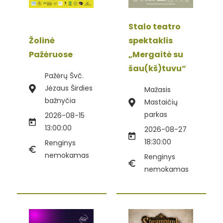
Stalo teatro
Žolinė
spektaklis
Pažėruose
„Mergaitė su
šau(kš)tuvu“
Pažėrų Švč.
Jėzaus Širdies
Mažasis
bažnyčia
Mastaičių
parkas
2026-08-15
13:00:00
2026-08-27
18:30:00
Renginys
nemokamas
Renginys
nemokamas