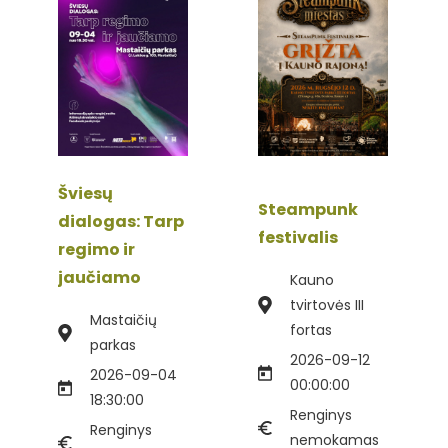
Šviesų
Steampunk
dialogas: Tarp
festivalis
regimo ir
jaučiamo
Kauno
tvirtovės III
Mastaičių
fortas
parkas
2026-09-12
2026-09-04
00:00:00
18:30:00
Renginys
Renginys
nemokamas