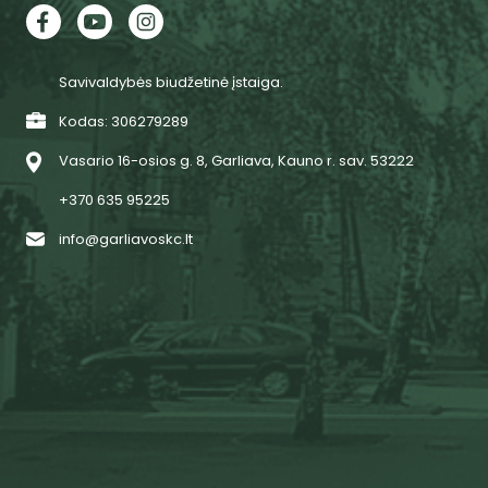
Savivaldybės biudžetinė įstaiga.
Kodas: 306279289
Vasario 16-osios g. 8, Garliava, Kauno r. sav. 53222
+370 635 95225
info@garliavoskc.lt