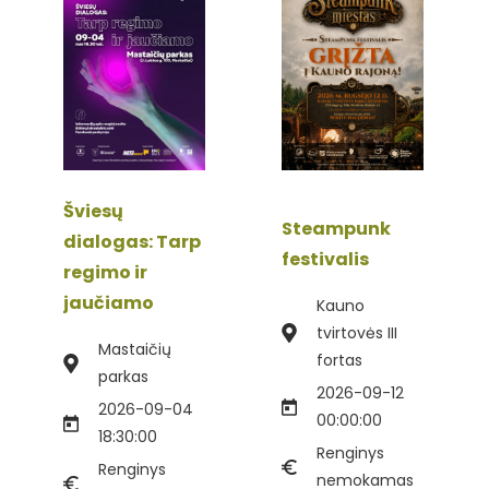
Šviesų
Steampunk
dialogas: Tarp
festivalis
regimo ir
jaučiamo
Kauno
tvirtovės III
Mastaičių
fortas
parkas
2026-09-12
2026-09-04
00:00:00
18:30:00
Renginys
Renginys
nemokamas