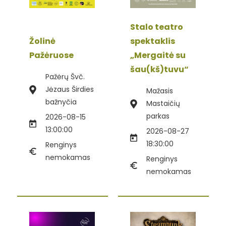
Stalo teatro
Žolinė
spektaklis
Pažėruose
„Mergaitė su
šau(kš)tuvu“
Pažėrų Švč.
Jėzaus Širdies
Mažasis
bažnyčia
Mastaičių
parkas
2026-08-15
13:00:00
2026-08-27
18:30:00
Renginys
nemokamas
Renginys
nemokamas